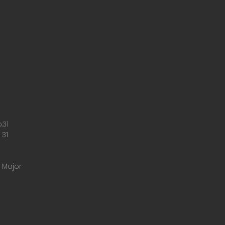
31
 31
 Major