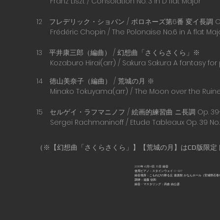
Franz Liszt / Consolation No. 3 in D flat Major
12 フレデリック・ショパン / ポロネーズ第6番 変イ長調 Op
Frédéric Chopin / The Polonaise No.6 in A flat Majo
13 平井康三郎（編曲） / 幻想曲「さくらさくら」※
Kozaburo Hirai(arr) / Sakura Sakura A fantasy for
14 徳山美奈子（編曲） / 荒城の月 ※
Minako Tokuyama(arr) / The Moon over the Ruine
15 セルゲイ・ラフマニノフ / 絵画的練習曲 ニ長調 Op. 39
Sergei Rachmaninoff / Etude Tableaux Op. 39 No. 
（※【幻想曲「さくらさくら」】【荒城の月】はCD版限定
2018年 6月14日, 15日 録音
使用ピアノ：スタインウェイ C-227
録音場所：
こもれびの降る丘 遊楽館 かなんホール
（宮城県石巻
調律：遠藤 信和
録音・マスタリング：
四倉 由公彦