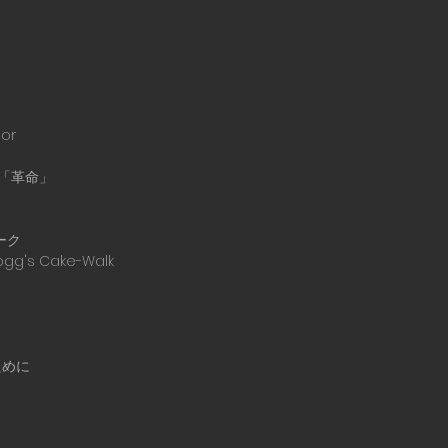
nor
2「革命」
ーク
ogg's Cake-Walk
ために