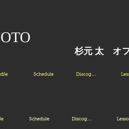
MOTO
杉元 太 オ
file
Schedule
Discog....
Les
le
Schedule
Discog....
Less