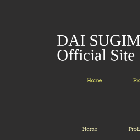
​​DAI SUGI
​Official Site
Home
Pro
Home
Profi