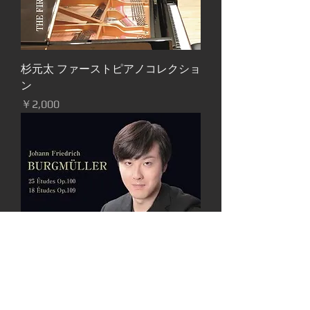
杉元太 ファーストピアノコレクショ
ン
価格
￥2,000