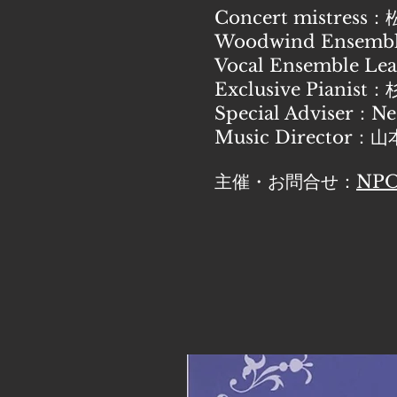
Concert mistress
Woodwind Ensem
Vocal Ensemble 
Exclusive Pianis
Special Adviser：N
Music Director：
主催・お問合せ：
NP