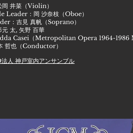
：松岡 井菜（Violin）
ble Leader：岡 沙奈枝（Oboe）
Leader：吉見 真帆（Soprano）
t：杉元 太, 矢野 百華
edda Casei（Metropolitan Opera 1964-198
山本 哲也（Conductor）
O法人 神戸室内アンサンブル