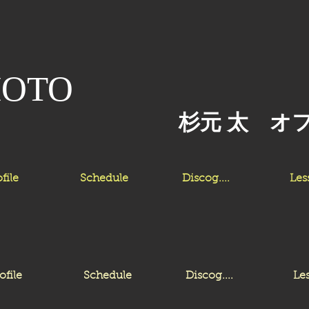
MOTO
杉元 太 オ
file
Schedule
Discog....
Les
ofile
Schedule
Discog....
Le